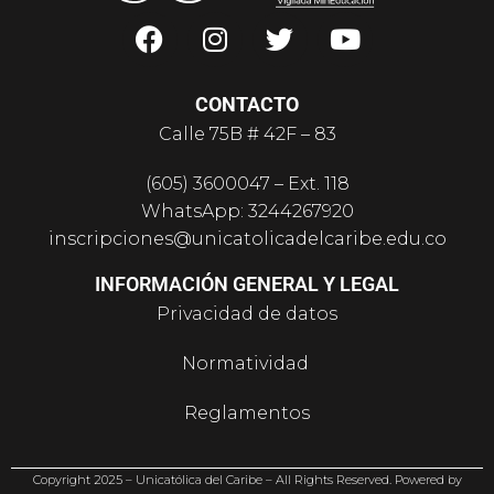
CONTACTO
Calle 75B # 42F – 83
(605) 3600047 – Ext. 118
WhatsApp: 3244267920
inscripciones@unicatolicadelcaribe.edu.co
INFORMACIÓN GENERAL Y LEGAL
Privacidad de datos
Normatividad
Reglamentos
PQR
Co
p
y
ri
gh
t
2025
–
Un
ic
a
tó
lic
a del Caribe –
All Rights Reserved
.
P
o
w
ere
d
b
y