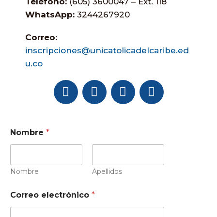
Teléfono:
(605) 3600047 – Ext. 118
WhatsApp:
3244267920
Correo:
inscripciones@unicatolicadelcaribe.ed
u.co
Nombre
*
Nombre
Apellidos
Correo electrónico
*