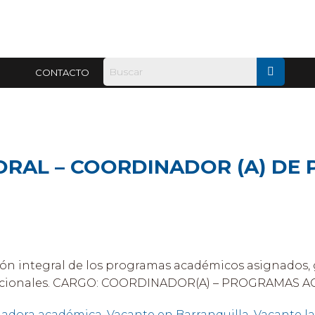
CONTACTO
RAL – COORDINADOR (A) DE
ón integral de los programas académicos asignados,
itucionales. CARGO: COORDINADOR(A) – PROGRAMAS AC
nadora académica
,
Vacante en Barranquilla
,
Vacante l