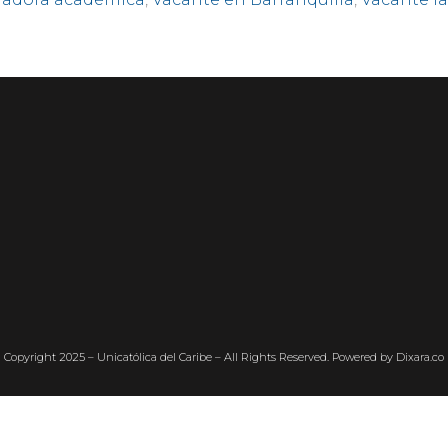
Co
p
y
ri
gh
t
2025
–
Un
ic
a
tó
lic
a del Caribe –
All Rights Reserved
.
P
o
w
ere
d
b
y Dixara.co