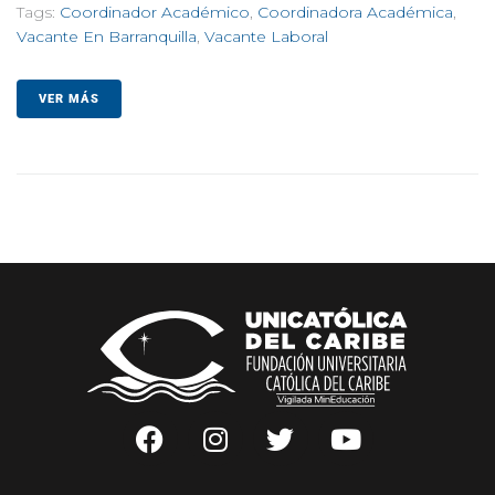
Tags:
Coordinador Académico
,
Coordinadora Académica
,
Vacante En Barranquilla
,
Vacante Laboral
VER MÁS