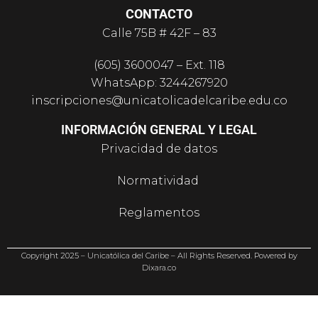
CONTACTO
Calle 75B # 42F – 83
(605) 3600047 – Ext. 118
WhatsApp: 3244267920
inscripciones@unicatolicadelcaribe.edu.co
INFORMACIÓN GENERAL Y LEGAL
Privacidad de datos
Normatividad
Reglamentos
PQR
Co
p
y
ri
gh
t
2025
–
Un
ic
a
tó
lic
a del Caribe –
All Rights Reserved
.
P
o
w
ere
d
b
y
Dixara.co