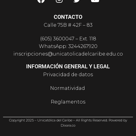
CONTACTO
Calle 75B # 42F – 83
(605) 3600047 – Ext. 118
WhatsApp: 3244267920
inscripciones@unicatolicadelcaribe.edu.co
INFORMACIÓN GENERAL Y LEGAL
Privacidad de datos
Normatividad
Reglamentos
PQR
Co
p
y
ri
gh
t
2025
–
Un
ic
a
tó
lic
a del Caribe –
All Rights Reserved
.
P
o
w
ere
d
b
y
Dixara.co